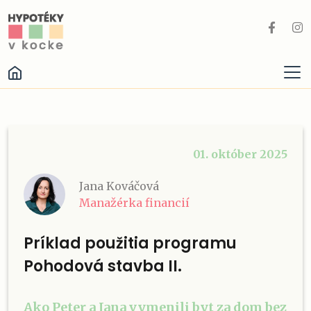
01. október 2025
Jana Kováčová
Manažérka financií
Príklad použitia programu
Pohodová stavba II.
Ako Peter a Jana vymenili byt za dom bez